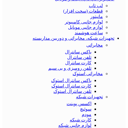
لپ تاپ
قطعات (سخت افزار)
مانیتور
لوازم جانبی کامپیوتر
لوازم جانبی موبایل
ساعت هوشمند
تجهیزات شبکه، مخابراتی و دوربین مداربسته
مخابراتی
باکس سانترال
تلفن سانترال
کارت سانترال
تلفن رومیزی و بی سیم
مخابراتی استوک
باکس سانترال استوک
کارت سانترال استوک
تلفن سانترال استوک
تجهیزات شبکه
اکسس پوینت
سوئیچ
مودم
کارت شبکه
لوازم جانبی شبکه