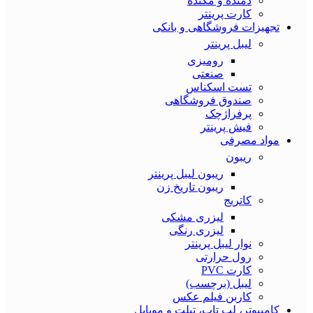
دمنده و مکنده
کارت پرینتر
تجهیزات فروشگاهی و بانکی
لیبل پرینتر
رومیزی
صنعتی
تست اسکناس
صندوق فروشگاهی
پرفراژچک
فیش پرینتر
مواد مصرفی
ریبون
ریبون لیبل پرینتر
ریبون تاریخ زن
کاتریج
لیزری مشکی
لیزری رنگی
نوار لیبل پرینتر
رول حرارتی
کارت PVC
لیبل (برچسب)
کاربن فیلم عکس
کامپیوتر، لپ تاپ، تبلت و موبایل