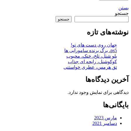
بستن
جستجو
جستجو
نوشته‌های تازه
جهان روی دست های تو!
ps5، برگ برنده سامورایی ها
بلو شنل، تلخ، خنک، محبوب
کوکوشنل، رایحه ای جذاب
تق هرمس، عطری خواستنی
آخرین دیدگاه‌ها
دیدگاهی برای نمایش وجود ندارد.
بایگانی‌ها
مارس 2023
دسامبر 2021