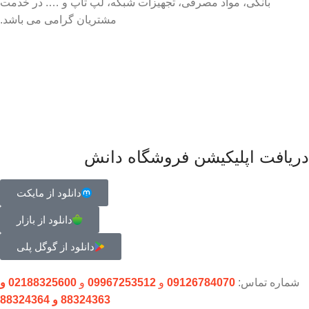
بانکی، مواد مصرفی، تجهیزات شبکه، لپ تاپ و …. در خدمت
مشتریان گرامی می باشد.
دریافت اپلیکیشن فروشگاه دانش
دانلود از مایکت
دانلود از بازار
دانلود از گوگل پلی
شماره تماس:
09126784070
و
09967253512
و
02188325600 و
88324363 و 88324364