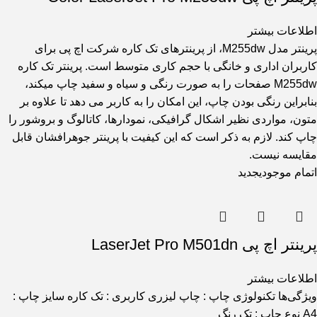
اطلاعات بیشتر
پرینتر مدل M255dw، از پرینترهای تک کاره شرکت اچ پی برای
کاربران اداری و خانگی با حجم کاری متوسط است. پرینتر تک کاره
M255dw صفحات را به صورت رنگی و سیاه و سفید چاپ میکند،
بنابراین رنگی بودن چاپ، این امکان را به کاربر می ‌دهد تا علاوه بر
متون، مواردی نظیر اشکال گرافیکی، نمودارها، کاتالوگ‌ و بروشور را
چاپ کند. لازم به ذکر است که این کیفیت با پرینتر جوهرافشان قابل
‌مقایسه نیست.
اتمام موجودی
جدید
پرینتر اچ پی LaserJet Pro M501dn
اطلاعات بیشتر
ویژگی‌ها تکنولوژی چاپ : چاپ لیزری کاربری : تک کاره سایز چاپ :
A4 نوع چاپ : تک رنگ