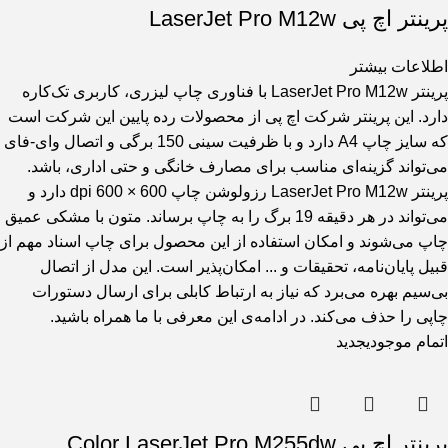
پرینتر اچ پی LaserJet Pro M12w
اطلاعات بیشتر
پرینتر LaserJet Pro M12w با فناوری چاپ لیزری، کاربری تک‌کاره
دارد. این پرینتر شرکت اچ پی از محصولات رده پایین این شرکت است
که سایز چاپ A4 دارد و با ظرفیت سینی 150 برگی و اتصال وای-فای
می‌تواند گزینه‌ای مناسب برای مصارف خانگی و حتی اداری، باشد.
پرینتر LaserJet Pro M12w رزولوشن چاپ 600 × 600 dpi دارد و
می‌تواند در هر دقیقه 19 برگ را به چاپ برساند. متون با مشکی عمیق
چاپ می‌شوند و امکان استفاده از این محصول برای چاپ اسناد مهم از
قبیل پایان‌نامه، تحقیقات و ... امکان‌پذیر است. این مدل از اتصال
بی‌سیم بهره می‌برد که نیاز به ارتباط کابلی برای ارسال دستورات
چاپی را حذف می‌کند. در ادامه‌ی این معرفی با ما همراه باشید.
اتمام موجودی
جدید
پرینتر اچ پی Color LaserJet Pro M255dw