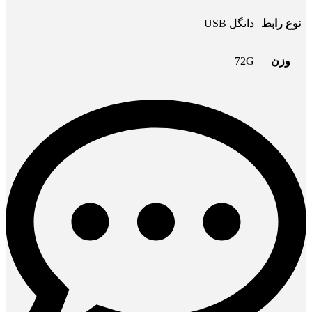
نوع رابط
دانگل USB
وزن
72G