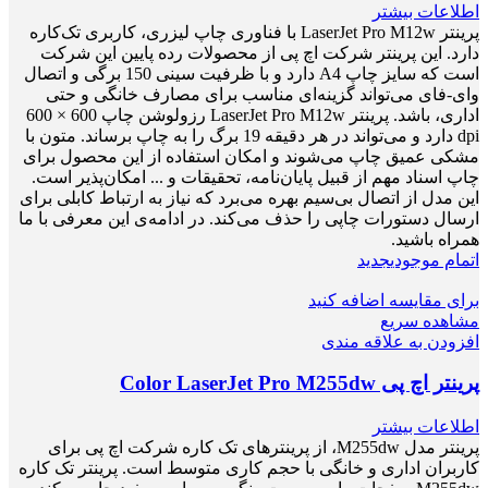
اطلاعات بیشتر
پرینتر LaserJet Pro M12w با فناوری چاپ لیزری، کاربری تک‌کاره
دارد. این پرینتر شرکت اچ پی از محصولات رده پایین این شرکت
است که سایز چاپ A4 دارد و با ظرفیت سینی 150 برگی و اتصال
وای-فای می‌تواند گزینه‌ای مناسب برای مصارف خانگی و حتی
اداری، باشد. پرینتر LaserJet Pro M12w رزولوشن چاپ 600 × 600
dpi دارد و می‌تواند در هر دقیقه 19 برگ را به چاپ برساند. متون با
مشکی عمیق چاپ می‌شوند و امکان استفاده از این محصول برای
چاپ اسناد مهم از قبیل پایان‌نامه، تحقیقات و ... امکان‌پذیر است.
این مدل از اتصال بی‌سیم بهره می‌برد که نیاز به ارتباط کابلی برای
ارسال دستورات چاپی را حذف می‌کند. در ادامه‌ی این معرفی با ما
همراه باشید.
اتمام موجودی
جدید
برای مقایسه اضافه کنید
مشاهده سریع
افزودن به علاقه مندی
پرینتر اچ پی Color LaserJet Pro M255dw
اطلاعات بیشتر
پرینتر مدل M255dw، از پرینترهای تک کاره شرکت اچ پی برای
کاربران اداری و خانگی با حجم کاری متوسط است. پرینتر تک کاره