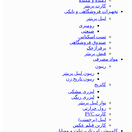
دمنده و مکنده
کارت پرینتر
تجهیزات فروشگاهی و بانکی
لیبل پرینتر
رومیزی
صنعتی
تست اسکناس
صندوق فروشگاهی
پرفراژچک
فیش پرینتر
مواد مصرفی
ریبون
ریبون لیبل پرینتر
ریبون تاریخ زن
کاتریج
لیزری مشکی
لیزری رنگی
نوار لیبل پرینتر
رول حرارتی
کارت PVC
لیبل (برچسب)
کاربن فیلم عکس
کامپیوتر، لپ تاپ، تبلت و موبایل