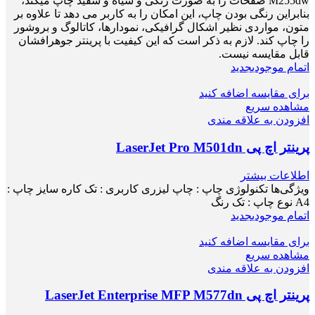
M255dw صفحات را به صورت رنگی و سیاه و سفید چاپ میکند،
بنابراین رنگی بودن چاپ، این امکان را به کاربر می ‌دهد تا علاوه بر
متون، مواردی نظیر اشکال گرافیکی، نمودارها، کاتالوگ‌ و بروشور
را چاپ کند. لازم به ذکر است که این کیفیت با پرینتر جوهرافشان
قابل ‌مقایسه نیست.
اتمام موجودی
جدید
برای مقایسه اضافه کنید
مشاهده سریع
افزودن به علاقه مندی
پرینتر اچ پی LaserJet Pro M501dn
اطلاعات بیشتر
ویژگی‌ها تکنولوژی چاپ : چاپ لیزری کاربری : تک کاره سایز چاپ :
A4 نوع چاپ : تک رنگ
اتمام موجودی
جدید
برای مقایسه اضافه کنید
مشاهده سریع
افزودن به علاقه مندی
پرینتر اچ پی LaserJet Enterprise MFP M577dn