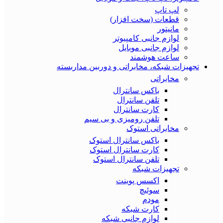
لپ تاپ
قطعات (سخت افزار)
مانیتور
لوازم جانبی کامپیوتر
لوازم جانبی موبایل
ساعت هوشمند
تجهیزات شبکه، مخابراتی و دوربین مداربسته
مخابراتی
باکس سانترال
تلفن سانترال
کارت سانترال
تلفن رومیزی و بی سیم
مخابراتی استوک
باکس سانترال استوک
کارت سانترال استوک
تلفن سانترال استوک
تجهیزات شبکه
اکسس پوینت
سوئیچ
مودم
کارت شبکه
لوازم جانبی شبکه