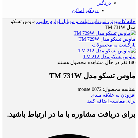
دزدگیر
دزدگیر اماکن
خانه
کامپیوتر، لپ تاپ، تبلت و موبایل
لوازم جانبی
ماوس تسکو
مدل TM 731W
ماوس تسکو مدل TM 729W
بازگشت به محصولات
ماوس تسکو مدل TM 212
146
نفر در حال مشاهده محصول هستند
ماوس تسکو مدل TM 731W
شناسه محصول:
mouse-0072
افزودن به علاقه مندی
برای مقایسه اضافه کنید
برای دریافت مشاوره با ما در ارتباط باشید.