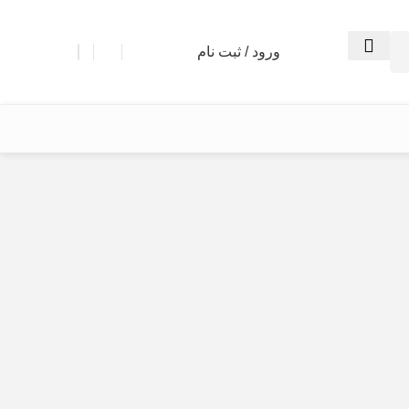
ورود / ثبت نام
0
توما