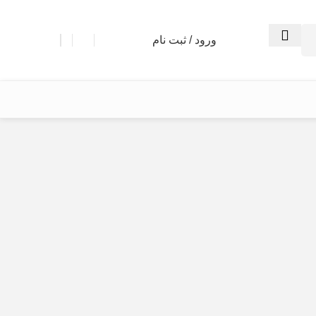
ورود / ثبت نام
0
توما