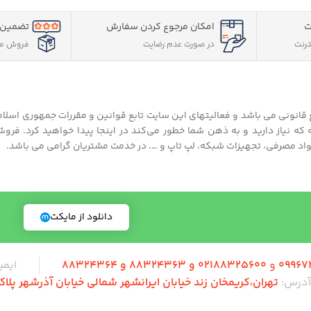
ت
امکان مرجوع کردن سفارش
تضمین 
ترنت
در صورت عدم رضایت
فروش مس
 قانونی می باشد و فعالیتهای این سایت تابع قوانین و مقررات جمهوری اسلام
 که نیاز دارید و به ذهن شما خطور می‌کند در اینجا پیدا خواهید کرد. فرو
د مصرفی، تجهیزات شبکه، لپ تاپ و …. در خدمت مشتریان گرامی می باشد.
دانلود از مایکت
09967
و
02188325600 و 88324363 و 88324364
ایمی
آدرس:
تهران،‌کریمخان زند خیابان ایرانشهر شمالی خیابان آذرشهر پلاک 7